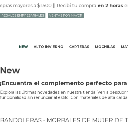
as mayores a $1.500 |
| Recibí tu compra
en 2 horas
en
REGALOS EMPRESARIALES
VENTAS POR MAYOR
NEW
ALTO INVIERNO
CARTERAS
MOCHILAS
MAT
New
¡Encuentra el complemento perfecto para 
Explora las últimas novedades en nuestra tienda. Ven a descubri
funcionalidad sin renunciar al estilo. Con materiales de alta cali
BANDOLERAS - MORRALES DE MUJER DE 