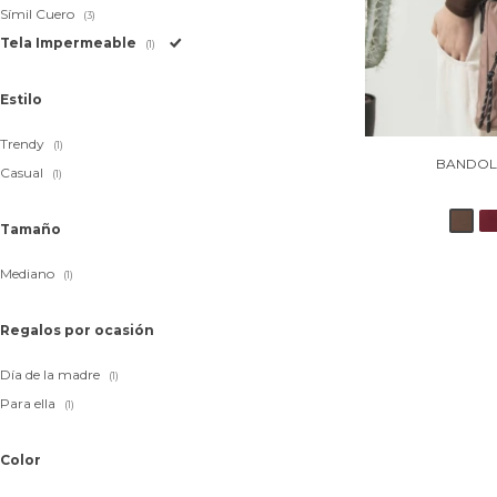
Símil Cuero
(3)
Tela Impermeable
(1)
Estilo
Trendy
(1)
BANDOLE
Casual
(1)
Tamaño
Mediano
(1)
Regalos por ocasión
Día de la madre
(1)
Para ella
(1)
Color