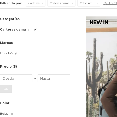
Quitar fi
Filtrando por:
Carteras
Carteras dama
Color:
Azul
Categorías
Carteras dama
(1)
Marcas
Lincoln's
(1)
Precio
($)
OK
Color
Beige
(1)