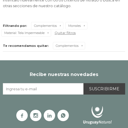
Inténtalo nuevamente con otros criterios de filtrado o busca en
otras secciones de nuestro catálogo.
Filtrando por:
Complementos
Morrales
Quitar filtros
Material:
Tela Impermeable
Te recomendamos quitar:
Complementos
Recibe nuestras novedades
SUSCRIBIRME



