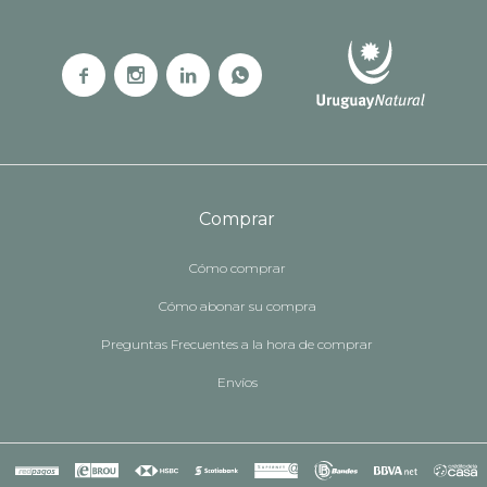




Comprar
Cómo comprar
Cómo abonar su compra
Preguntas Frecuentes a la hora de comprar
Envíos