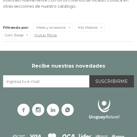
Inténtalo nuevamente con otros criterios de filtrado o busca en
otras secciones de nuestro catálogo.
Filtrando por:
Mates y accesorios
Kits Materos
Quitar filtros
Color:
Beige
Recibe nuestras novedades
SUSCRIBIRME



