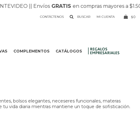
EVIDEO |
| Envíos
GRATIS
en compras mayores a $1.500
CONTÁCTENOS
0
$
VAS
COMPLEMENTOS
CATÁLOGOS
.
entes, bolsos elegantes, neceseres funcionales, materas
e tu vida diaria mientras mantiene un toque de sofisticación.