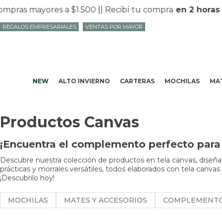
pras mayores a $1.500 |
| Recibí tu compra
en 2 horas
e
REGALOS EMPRESARIALES
VENTAS POR MAYOR
NEW
ALTO INVIERNO
CARTERAS
MOCHILAS
MAT
Productos Canvas
¡Encuentra el complemento perfecto para 
Descubre nuestra colección de productos en tela canvas, diseñad
prácticas y morrales versátiles, todos elaborados con tela canvas
¡Descubrilo hoy!
MOCHILAS
MATES Y ACCESORIOS
COMPLEMENT