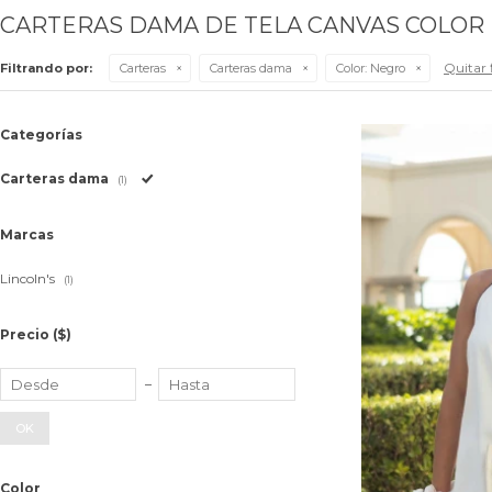
CARTERAS DAMA DE TELA CANVAS COLOR
Quitar f
Filtrando por:
Carteras
Carteras dama
Color:
Negro
Categorías
Carteras dama
(1)
Marcas
Lincoln's
(1)
Precio
($)
OK
Color