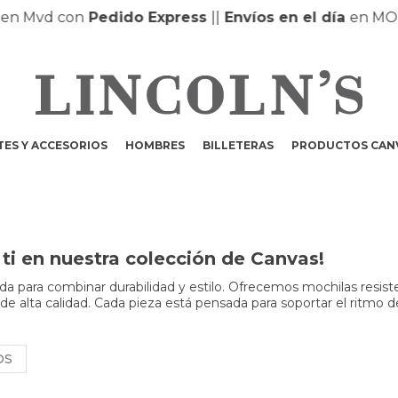
n Mvd con
Pedido Express
|
|
Envíos en el día
en MONT
ES Y ACCESORIOS
HOMBRES
BILLETERAS
PRODUCTOS CAN
ti en nuestra colección de Canvas!
a para combinar durabilidad y estilo. Ofrecemos mochilas resist
 de alta calidad. Cada pieza está pensada para soportar el ritmo d
OS