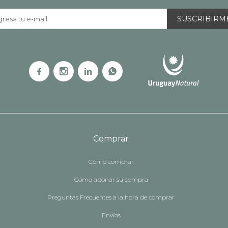
SUSCRIBIRM




Comprar
Cómo comprar
Cómo abonar su compra
Preguntas Frecuentes a la hora de comprar
Envíos