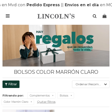
en Mvd con
Pedido Express
|
|
Envíos en el día
en MO

BOLSOS COLOR MARRÓN CLARO
Recomendados
Filtrando por:
Complementos
Bolsos
Quitar filtros
Color:
Marrón Claro