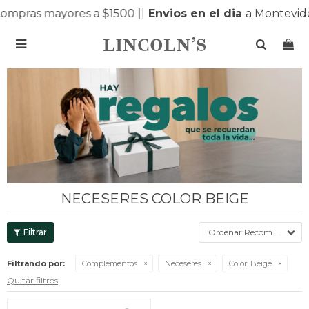
ompras mayores a $1500 |
|
Envios en el dia
a Montevide

NECESERES COLOR BEIGE
Recomendados
Filtrando por:
Complementos
Neceseres
Color:
Beige
Quitar filtros