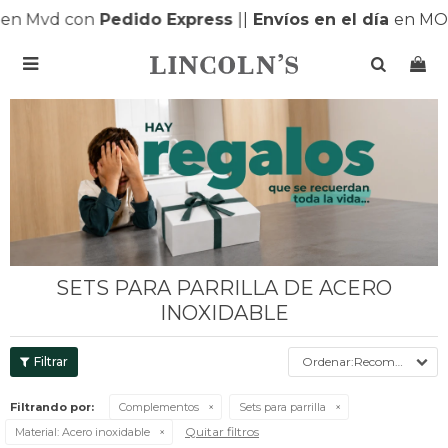
en Mvd con
Pedido Express
|
|
Envíos en el día
en MO

SETS PARA PARRILLA DE ACERO
INOXIDABLE
Recomendados
Filtrando por:
Complementos
Sets para parrilla
Quitar filtros
Material:
Acero inoxidable