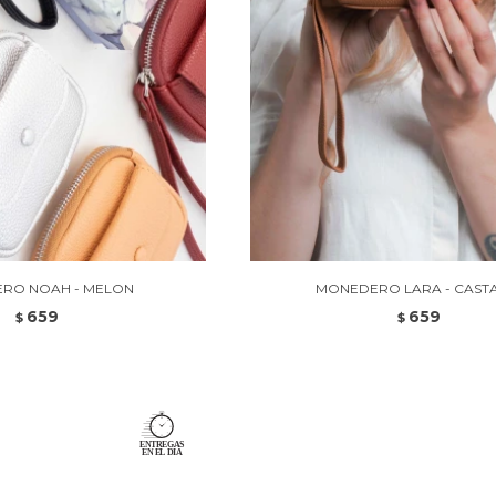
RO NOAH - MELON
MONEDERO LARA - CAST
659
659
$
$