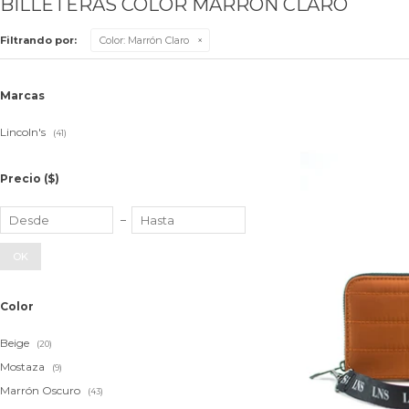
BILLETERAS COLOR MARRÓN CLARO
Filtrando por:
Color:
Marrón Claro
Marcas
Lincoln's
(41)
Precio
($)
OK
Color
Beige
(20)
Mostaza
(9)
Marrón Oscuro
(43)