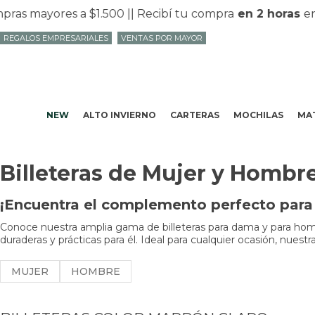
yores a $1.500 |
| Recibí tu compra
en 2 horas
en Mvd 
REGALOS EMPRESARIALES
VENTAS POR MAYOR
NEW
ALTO INVIERNO
CARTERAS
MOCHILAS
MAT
Billeteras de Mujer y Hombr
¡Encuentra el complemento perfecto para t
Conoce nuestra amplia gama de billeteras para dama y para hombr
duraderas y prácticas para él. Ideal para cualquier ocasión, nues
MUJER
HOMBRE