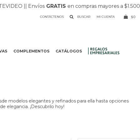
O |
| Envíos
GRATIS
en compras mayores a $1.500 |
| Rec
CONTÁCTENOS
0
$
VAS
COMPLEMENTOS
CATÁLOGOS
.
sde modelos elegantes y refinados para ella hasta opciones
 de elegancia. ¡Descubrilo hoy!