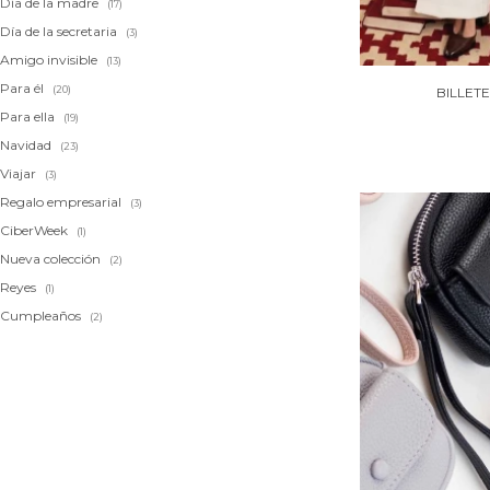
Día de la madre
(17)
Día de la secretaria
(3)
Amigo invisible
(13)
Para él
(20)
BILLET
Para ella
(19)
Navidad
(23)
Viajar
(3)
Regalo empresarial
(3)
CiberWeek
(1)
Nueva colección
(2)
Reyes
(1)
Cumpleaños
(2)