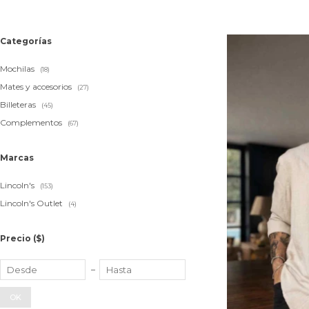
Categorías
Mochilas
(18)
Mates y accesorios
(27)
Billeteras
(45)
Complementos
(67)
Marcas
Lincoln's
(153)
Lincoln's Outlet
(4)
Precio
($)
OK