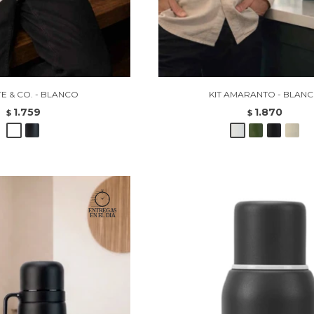
TE & CO. - BLANCO
KIT AMARANTO - BLAN
1.759
1.870
$
$