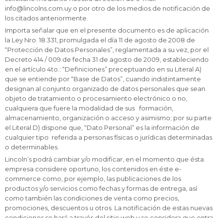
info@lincolns.com.uy o por otro de los medios de notificación de
los citados anteriormente.
Importa señalar que en el presente documento es de aplicación
la Ley Nro. 18.331, promulgada el día 11 de agosto de 2008 de
“Protección de Datos Personales”, reglamentada a su vez, por el
Decreto 414 / 009 de fecha 31 de agosto de 2009, estableciendo
en el artículo 4to.: “Definiciones” preceptuando en su Literal A)
que se entiende por “Base de Datos”, cuando indistintamente
designan al conjunto organizado de datos personales que sean
objeto de tratamiento o procesamiento electrónico o no,
cualquiera que fuere la modalidad de sus formación,
almacenamiento, organización o acceso y asimismo; por su parte
el Literal D) dispone que, “Dato Personal” es la información de
cualquier tipo referida a personas físicas o jurídicas determinadas
o determinables.
Lincoln’s podrá cambiar y/o modificar, en el momento que ésta
empresa considere oportuno, los contenidos en éste e-
commerce como, por ejemplo, las publicaciones de los
productos y/o servicios como fechas y formas de entrega, así
como también las condiciones de venta como precios,
promociones, descuentos u otros. La notificación de estas nuevas
condiciones se hará a través del sitio web y se considera que entra