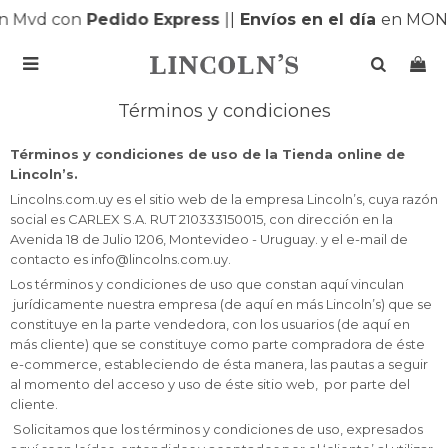
 Mvd con
Pedido Express
|
|
Envíos en el día
en MONTE

Términos y condiciones
Términos y condiciones de uso de la Tienda online de
Lincoln’s.
Lincolns.com.uy es el sitio web de la empresa Lincoln’s, cuya razón
social es CARLEX S.A. RUT 210333150015, con dirección en la
Avenida 18 de Julio 1206, Montevideo - Uruguay. y el e-mail de
contacto es info@lincolns.com.uy.
Los términos y condiciones de uso que constan aquí vinculan
jurídicamente nuestra empresa (de aquí en más Lincoln’s) que se
constituye en la parte vendedora, con los usuarios (de aquí en
más cliente) que se constituye como parte compradora de éste
e-commerce, estableciendo de ésta manera, las pautas a seguir
al momento del acceso y uso de éste sitio web, por parte del
cliente.
Solicitamos que los términos y condiciones de uso, expresados