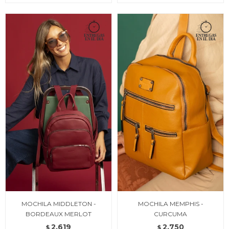
MOCHILA MIDDLETON -
MOCHILA MEMPHIS -
BORDEAUX MERLOT
CURCUMA
2.619
2.750
$
$