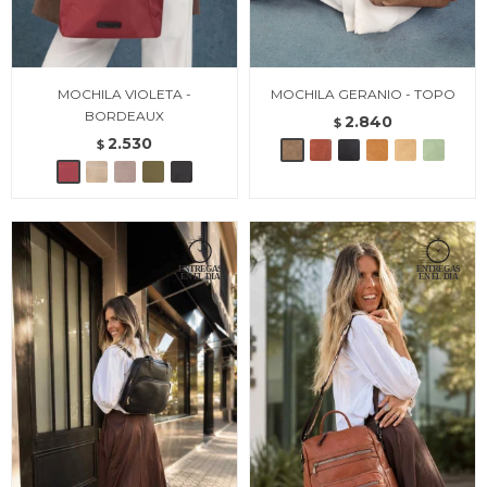
MOCHILA VIOLETA -
MOCHILA GERANIO - TOPO
BORDEAUX
2.840
$
2.530
$