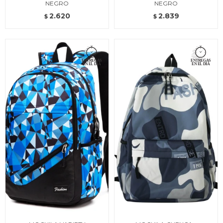
NEGRO
NEGRO
2.620
2.839
$
$