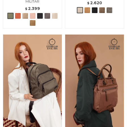
MILITAR
2.620
$
2.399
$