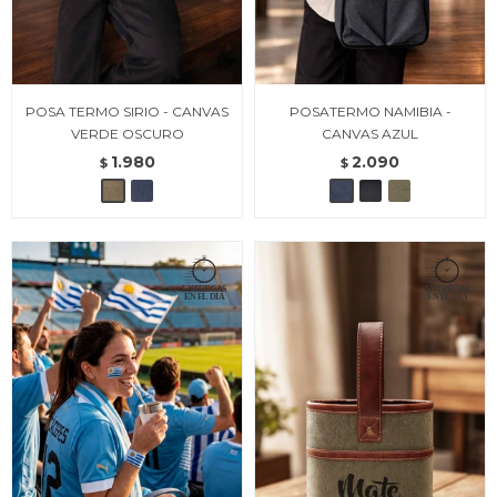
POSA TERMO SIRIO - CANVAS
POSATERMO NAMIBIA -
VERDE OSCURO
CANVAS AZUL
1.980
2.090
$
$