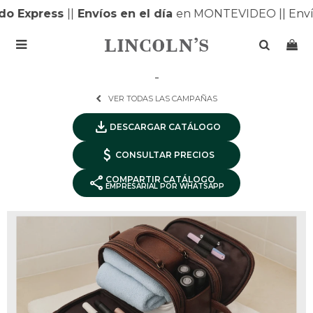
Express
|
|
Envíos en el día
en MONTEVIDEO |
| Envíos

-
VER TODAS LAS CAMPAÑAS
download
DESCARGAR CATÁLOGO
attach_money
CONSULTAR PRECIOS
share
COMPARTIR CATÁLOGO
EMPRESARIAL POR WHATSAPP