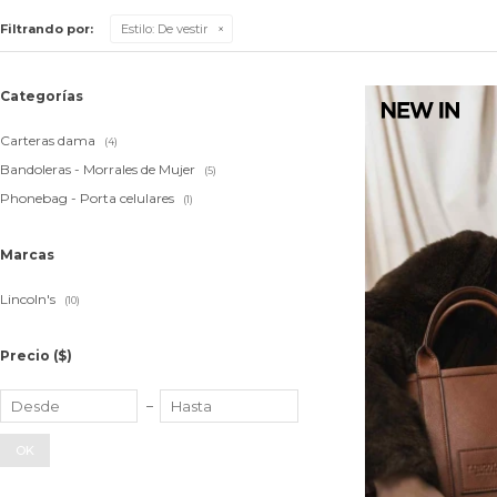
Filtrando por:
Estilo:
De vestir
Categorías
Carteras dama
(4)
Bandoleras - Morrales de Mujer
(5)
Phonebag - Porta celulares
(1)
Marcas
Lincoln's
(10)
Precio
($)
OK