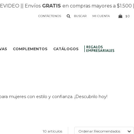
O |
| Envíos
GRATIS
en compras mayores a $1.500 |
| Rec
CONTÁCTENOS
0
$
VAS
COMPLEMENTOS
CATÁLOGOS
.
para mujeres con estilo y confianza. ¡Descubrilo hoy!
10 artículos
Recomendados