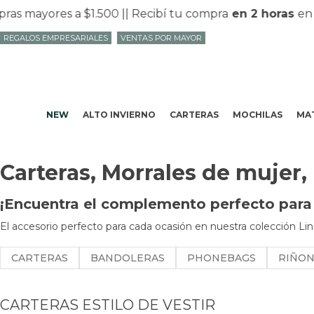
yores a $1.500 |
| Recibí tu compra
en 2 horas
en Mvd 
REGALOS EMPRESARIALES
VENTAS POR MAYOR
NEW
ALTO INVIERNO
CARTERAS
MOCHILAS
MAT
Carteras, Morrales de mujer,
¡Encuentra el complemento perfecto para t
El accesorio perfecto para cada ocasión en nuestra colección Lin
CARTERAS
BANDOLERAS
PHONEBAGS
RIÑO
CARTERAS ESTILO DE VESTIR