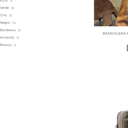
Azul
(1)
Verde
(5)
Gris
(3)
Negro
(4)
Bordeaux
(1)
BANDOLERA M
Amarillo
(1)
Blanco
(1)