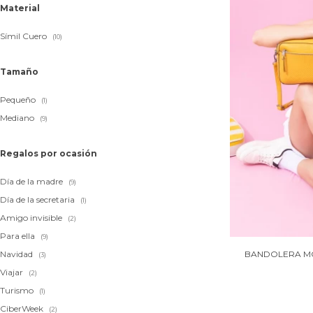
Material
Símil Cuero
(10)
Tamaño
Pequeño
(1)
Mediano
(9)
Regalos por ocasión
Día de la madre
(9)
Día de la secretaria
(1)
Amigo invisible
(2)
Para ella
(9)
BANDOLERA MO
Navidad
(3)
Viajar
(2)
Turismo
(1)
CiberWeek
(2)