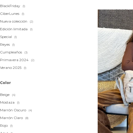
BlackFriday
(1)
CiberLunes
(1)
Nueva colección
(2)
Edición limitada
(1)
Special
(1)
Reyes
(1)
Cumpleaños
(3)
Primavera 2024
(2)
Verano 2025
(1)
Color
Beige
(4)
Mostaza
(1)
Marrón Oscuro
(4)
Marrón Claro
(8)
Rojo
(1)