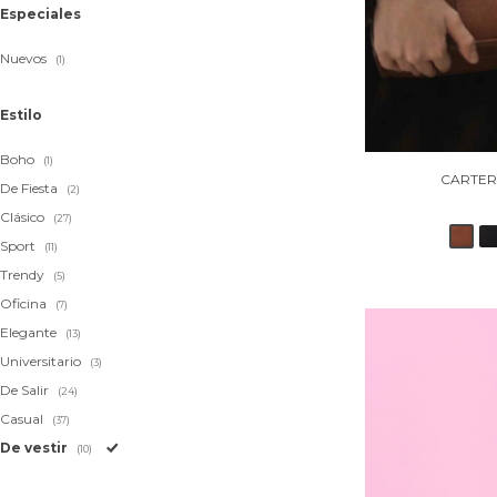
Especiales
Nuevos
(1)
Estilo
Boho
(1)
CARTER
De Fiesta
(2)
Clásico
(27)
Sport
(11)
Trendy
(5)
Oficina
(7)
Elegante
(13)
Universitario
(3)
De Salir
(24)
Casual
(37)
De vestir
(10)