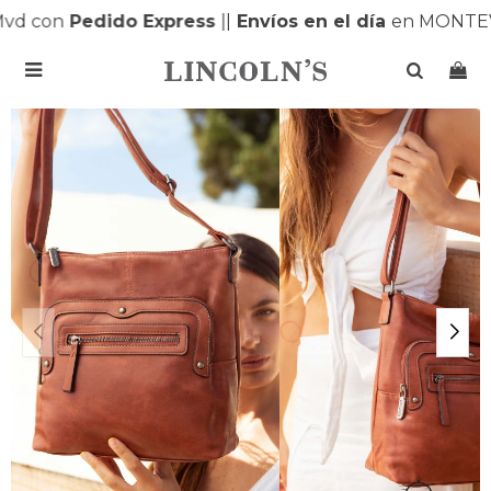
vd con
Pedido Express
|
|
Envíos en el día
en MONTEV
