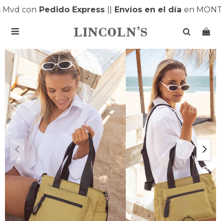
Mvd con
Pedido Express
|
|
Envíos en el día
en MONTE
