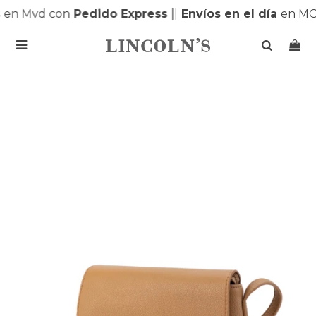
en Mvd con
Pedido Express
|
|
Envíos en el día
en MO
