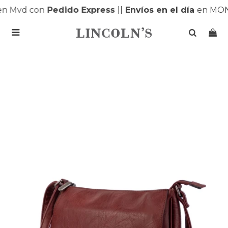
n Mvd con
Pedido Express
|
|
Envíos en el día
en MONT
