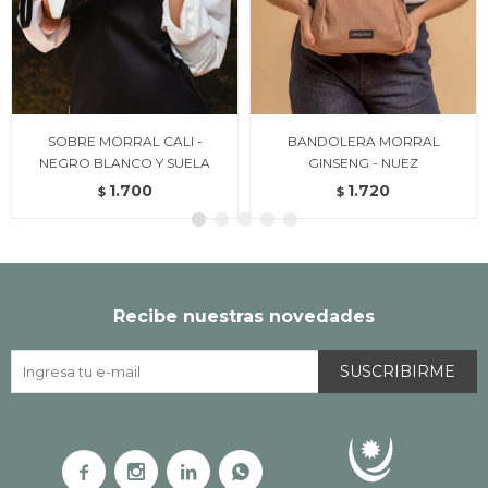
SOBRE MORRAL CALI -
BANDOLERA MORRAL
NEGRO BLANCO Y SUELA
GINSENG - NUEZ
1.700
1.720
$
$
Recibe nuestras novedades
SUSCRIBIRME



