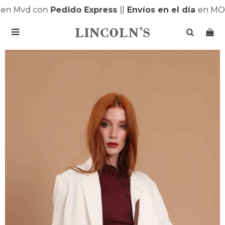
n Mvd con
Pedido Express
|
|
Envíos en el día
en MON
