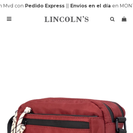
Mvd con
Pedido Express
|
|
Envíos en el día
en MONTE
