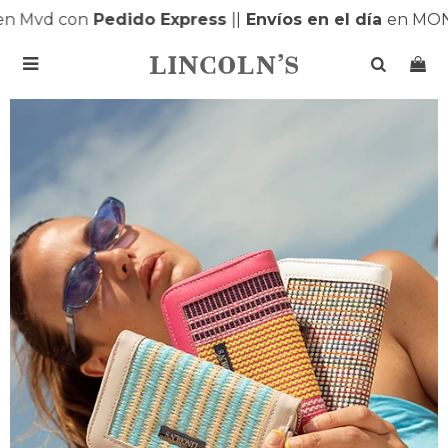
n Mvd con
Pedido Express
|
|
Envíos en el día
en MON
