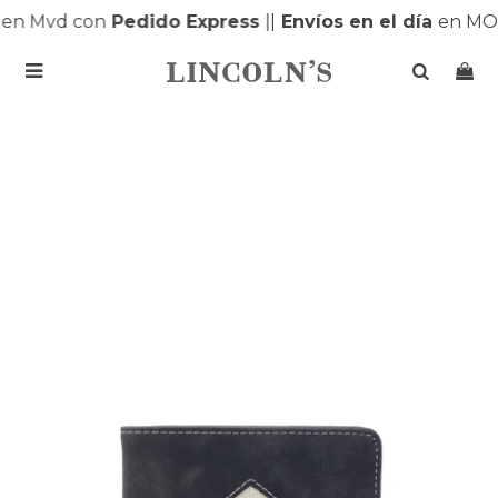
en Mvd con
Pedido Express
|
|
Envíos en el día
en MON
