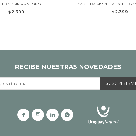
TERA ZINNIA - NEGRO
CARTERA MOCHILA ESTHER - V
2.399
2.399
$
$
RECIBE NUESTRAS NOVEDADES
SUSCRIBIRM



