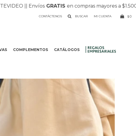
DEO |
| Envíos
GRATIS
en compras mayores a $1.500 |
| R
CONTÁCTENOS
0
$
VAS
COMPLEMENTOS
CATÁLOGOS
.