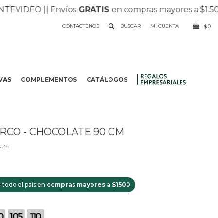
IDEO |
| Envíos
GRATIS
en compras mayores a $1.500 |
|
CONTÁCTENOS
0
$
VAS
COMPLEMENTOS
CATÁLOGOS
.
RCO - CHOCOLATE 90 CM
024
 todo el país en
compras mayores a $1500