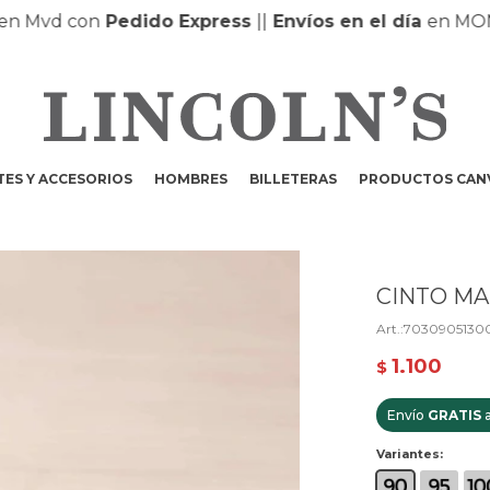
Mvd con
Pedido Express
|
|
Envíos en el día
en MONTEV
ES Y ACCESORIOS
HOMBRES
BILLETERAS
PRODUCTOS CAN
CINTO MA
7030905130
1.100
$
Envío
GRATIS
a
Variantes: