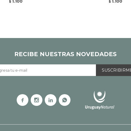
1.100
1.100
$
$
RECIBE NUESTRAS NOVEDADES
SUSCRIBIRM



