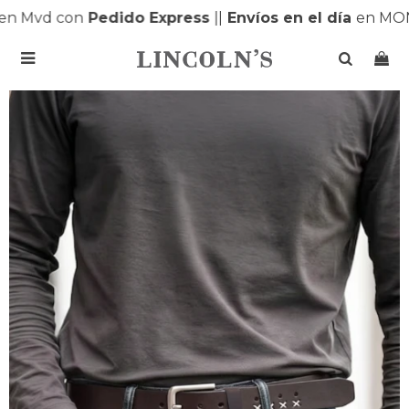
 Mvd con
Pedido Express
|
|
Envíos en el día
en MONT
