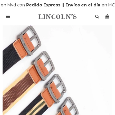
en Mvd con
Pedido Express
|
|
Envíos en el día
en MON
