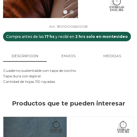
1801000660008
Compra antes de las
17 hs
y recibí en
2 hrs solo en montevideo
DESCRIPCION
ENVIOS
MEDIDAS
Cuaderno sustentable con tapa de corcho.
Tapa dura con espiral.
Cantidad de hojas 110 rayadas
Productos que te pueden interesar