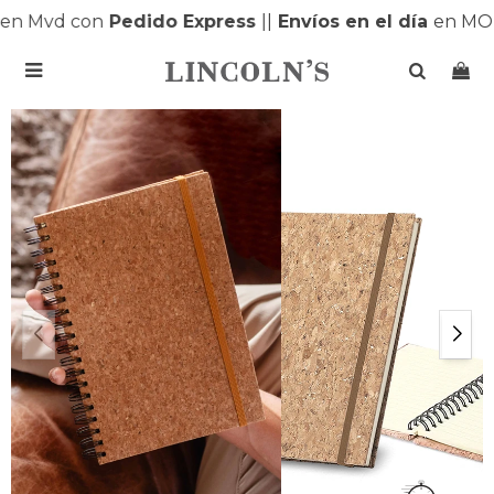
n Mvd con
Pedido Express
|
|
Envíos en el día
en MON
