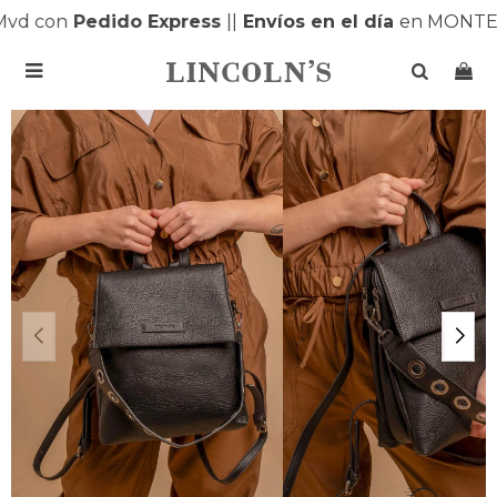
vd con
Pedido Express
|
|
Envíos en el día
en MONTEV
