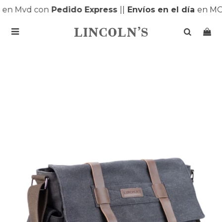
en Mvd con
Pedido Express
|
|
Envíos en el día
en MO
