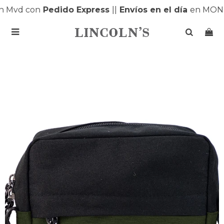
Mvd con
Pedido Express
|
|
Envíos en el día
en MONTE
