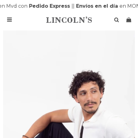
 Mvd con
Pedido Express
|
|
Envíos en el día
en MONT
