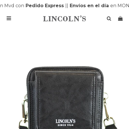
 Mvd con
Pedido Express
|
|
Envíos en el día
en MONT
