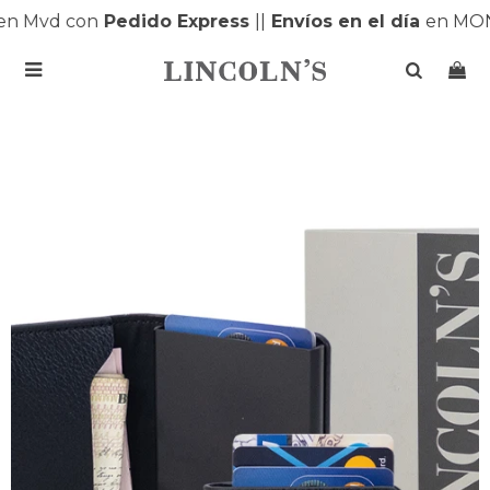
 Mvd con
Pedido Express
|
|
Envíos en el día
en MONT
