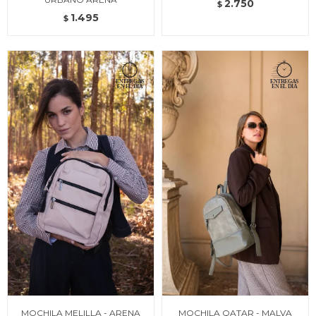
2.750
$
1.495
$
MOCHILA MELILLA - ARENA
MOCHILA QATAR - MALVA