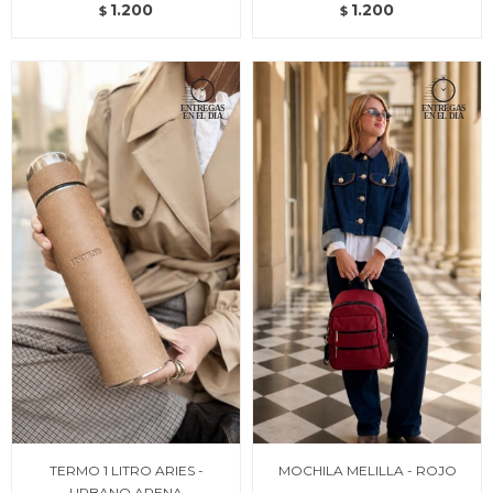
1.200
1.200
$
$
TERMO 1 LITRO ARIES -
MOCHILA MELILLA - ROJO
URBANO ARENA