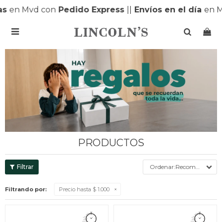
Mvd con
Pedido Express
|
|
Envíos en el día
en MONTE

PRODUCTOS
Recomendados
Filtrando por:
Precio hasta $ 1.000