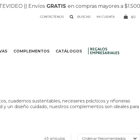
O |
| Envíos
GRATIS
en compras mayores a $1.500 |
| Reci
CONTÁCTENOS
0
$
VAS
COMPLEMENTOS
CATÁLOGOS
.
tos, cuadernos sustentables, neceseres prácticos y riñoneras
lidad y un diseño cuidado, nuestros complementos son ideales para
43 artículos
Recomendados