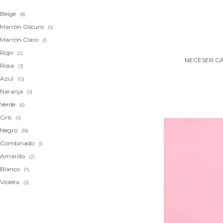
Beige
(8)
Marrón Oscuro
(5)
Marrón Claro
(1)
Rojo
(2)
NECESER C
Rosa
(3)
Azul
(13)
Naranja
(3)
Verde
(6)
Gris
(3)
Negro
(18)
Combinado
(1)
Amarillo
(2)
Blanco
(7)
Violeta
(3)