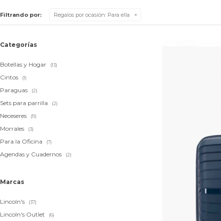
Filtrando por:
Regalos por ocasión:
Para ella
Categorías
Botellas y Hogar
(13)
Cintos
(1)
Paraguas
(2)
Sets para parrilla
(2)
Neceseres
(11)
Morrales
(3)
Para la Oficina
(7)
Agendas y Cuadernos
(2)
Marcas
Lincoln's
(37)
Lincoln's Outlet
(6)