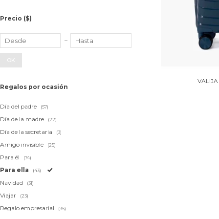
Precio
($)
OK
VALIJA
Regalos por ocasión
Día del padre
(57)
Día de la madre
(22)
Día de la secretaria
(3)
Amigo invisible
(25)
Para él
(74)
Para ella
(43)
Navidad
(31)
Viajar
(23)
Regalo empresarial
(35)