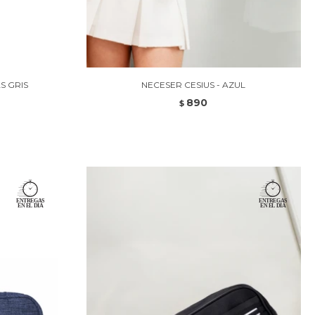
S GRIS
NECESER CESIUS - AZUL
890
$