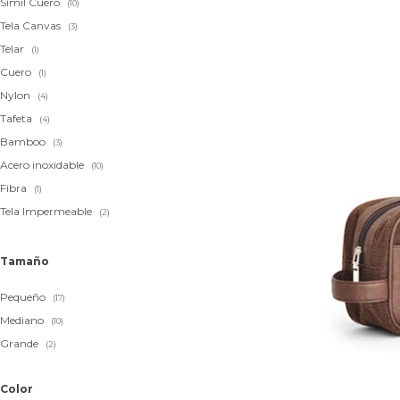
Símil Cuero
(10)
Tela Canvas
(3)
Telar
(1)
Cuero
(1)
Nylon
(4)
Tafeta
(4)
Bamboo
(3)
Acero inoxidable
(10)
Fibra
(1)
Tela Impermeable
(2)
Tamaño
Pequeño
(17)
Mediano
(10)
Grande
(2)
Color