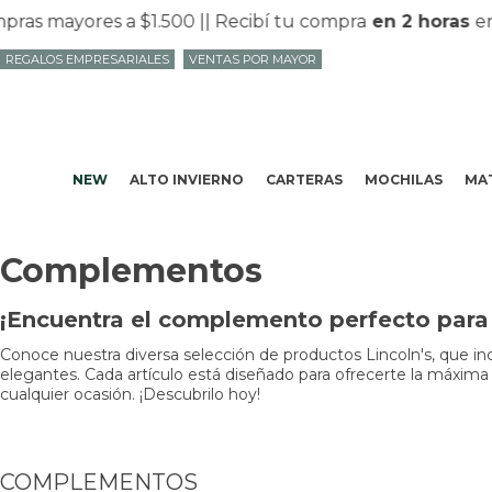
yores a $1.500 |
| Recibí tu compra
en 2 horas
en Mvd 
REGALOS EMPRESARIALES
VENTAS POR MAYOR
NEW
ALTO INVIERNO
CARTERAS
MOCHILAS
MAT
Complementos
¡Encuentra el complemento perfecto para t
Conoce nuestra diversa selección de productos Lincoln's, que inc
elegantes. Cada artículo está diseñado para ofrecerte la máxima 
cualquier ocasión. ¡Descubrilo hoy!
COMPLEMENTOS