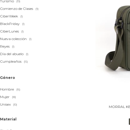
Turismo
(19)
Comienzo de Clases
(9)
CiberWeek
(1)
BlackFriday
(1)
CiberLunes
(1)
Nueva colección
(1)
Reyes
(1)
Día del abuelo
(1)
Cumpleaños
(15)
Género
Hombre
(16)
Mujer
(18)
Unisex
(10)
MORRAL KE
Material