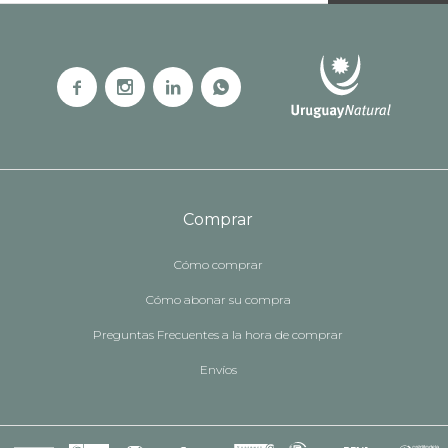




Comprar
Cómo comprar
Cómo abonar su compra
Preguntas Frecuentes a la hora de comprar
Envíos