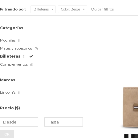
Quitar filtros
Filtrando por:
Billeteras
Color:
Beige
Categorías
Mochilas
(1)
Mates y accesorios
(7)
Billeteras
(1)
Complementos
(6)
Marcas
Lincoln's
(1)
Precio
($)
OK