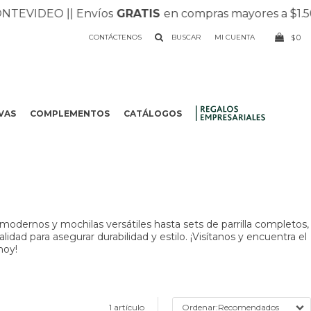
EVIDEO |
| Envíos
GRATIS
en compras mayores a $1.500 
CONTÁCTENOS
0
$
VAS
COMPLEMENTOS
CATÁLOGOS
.
odernos y mochilas versátiles hasta sets de parrilla completos,
dad para asegurar durabilidad y estilo. ¡Visítanos y encuentra el
hoy!
1 artículo
Recomendados