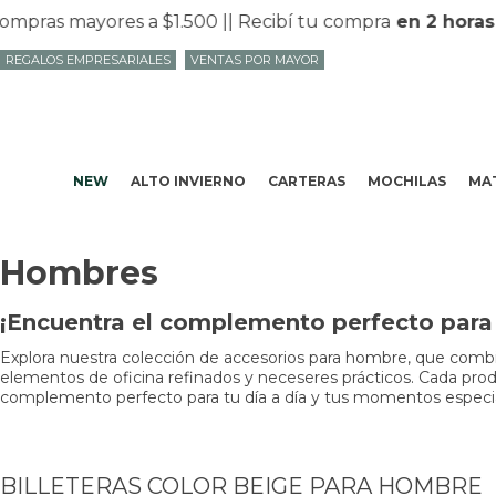
pras mayores a $1.500 |
| Recibí tu compra
en 2 horas
e
REGALOS EMPRESARIALES
VENTAS POR MAYOR
NEW
ALTO INVIERNO
CARTERAS
MOCHILAS
MAT
Hombres
¡Encuentra el complemento perfecto para t
Explora nuestra colección de accesorios para hombre, que combin
elementos de oficina refinados y neceseres prácticos. Cada produc
complemento perfecto para tu día a día y tus momentos especiale
BILLETERAS COLOR BEIGE PARA HOMBRE