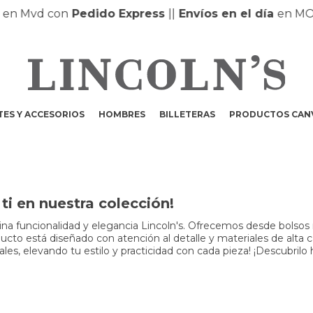
n Mvd con
Pedido Express
|
|
Envíos en el día
en MONT
ES Y ACCESORIOS
HOMBRES
BILLETERAS
PRODUCTOS CAN
i en nuestra colección!
a funcionalidad y elegancia Lincoln's. Ofrecemos desde bolsos m
to está diseñado con atención al detalle y materiales de alta cali
s, elevando tu estilo y practicidad con cada pieza! ¡Descubrilo 