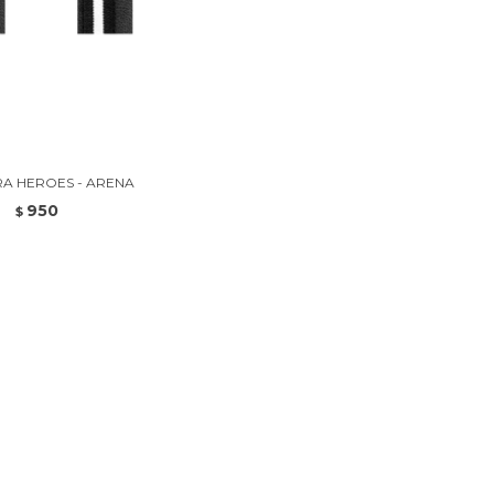
RA HEROES - ARENA
950
$