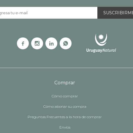
SUSCRIBIRM




Comprar
Cómo comprar
Cómo abonar su compra
Preguntas Frecuentes a la hora de comprar
Envíos