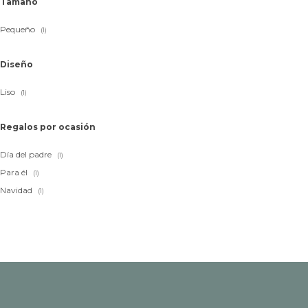
Tamaño
Pequeño
(1)
Diseño
Liso
(1)
Regalos por ocasión
Día del padre
(1)
Para él
(1)
Navidad
(1)