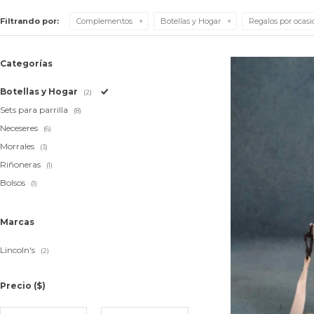
Filtrando por:
Complementos
Botellas y Hogar
Regalos por ocasi
Categorías
Botellas y Hogar
(2)
Sets para parrilla
(8)
Neceseres
(6)
Morrales
(3)
Riñoneras
(1)
Bolsos
(1)
Marcas
Lincoln's
(2)
Precio
($)