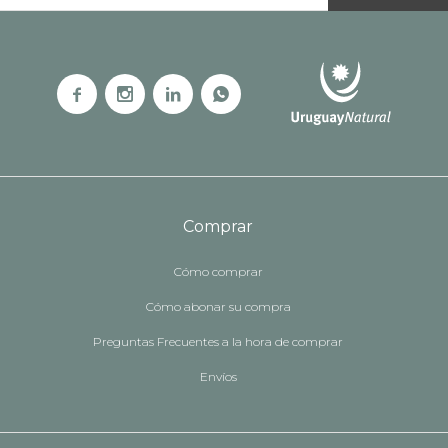




Comprar
Cómo comprar
Cómo abonar su compra
Preguntas Frecuentes a la hora de comprar
Envíos