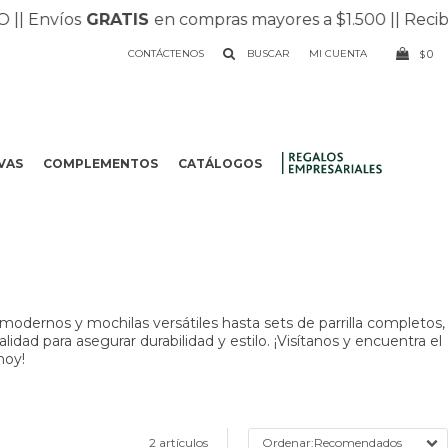
|
| Envíos
GRATIS
en compras mayores a $1.500 |
| Recibí
CONTÁCTENOS
0
$
VAS
COMPLEMENTOS
CATÁLOGOS
.
odernos y mochilas versátiles hasta sets de parrilla completos,
dad para asegurar durabilidad y estilo. ¡Visítanos y encuentra el
hoy!
2 artículos
Recomendados