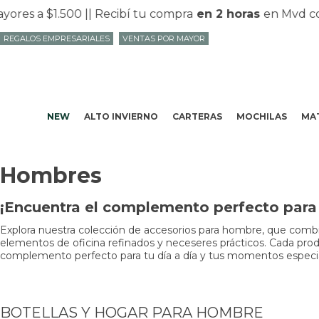
res a $1.500 |
| Recibí tu compra
en 2 horas
en Mvd co
REGALOS EMPRESARIALES
VENTAS POR MAYOR
NEW
ALTO INVIERNO
CARTERAS
MOCHILAS
MAT
Hombres
¡Encuentra el complemento perfecto para t
Explora nuestra colección de accesorios para hombre, que combin
elementos de oficina refinados y neceseres prácticos. Cada produc
complemento perfecto para tu día a día y tus momentos especiale
BOTELLAS Y HOGAR PARA HOMBRE