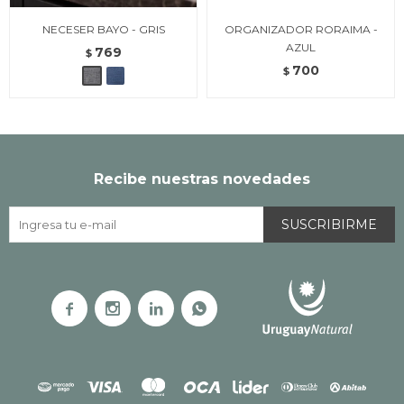
NECESER BAYO - GRIS
ORGANIZADOR RORAIMA -
AZUL
769
$
700
$
Recibe nuestras novedades
SUSCRIBIRME



