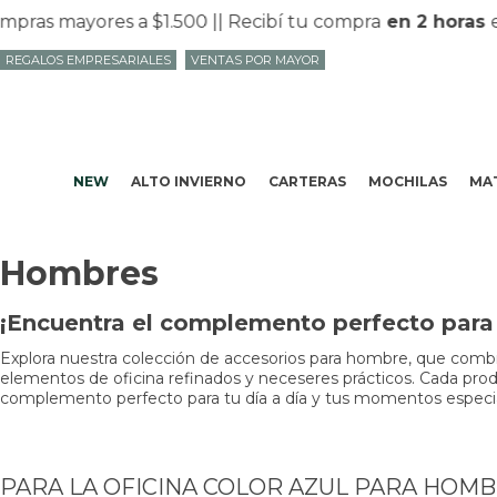
as mayores a $1.500 |
| Recibí tu compra
en 2 horas
en 
REGALOS EMPRESARIALES
VENTAS POR MAYOR
NEW
ALTO INVIERNO
CARTERAS
MOCHILAS
MAT
Hombres
¡Encuentra el complemento perfecto para t
Explora nuestra colección de accesorios para hombre, que combin
elementos de oficina refinados y neceseres prácticos. Cada produc
complemento perfecto para tu día a día y tus momentos especiale
PARA LA OFICINA COLOR AZUL PARA HOM