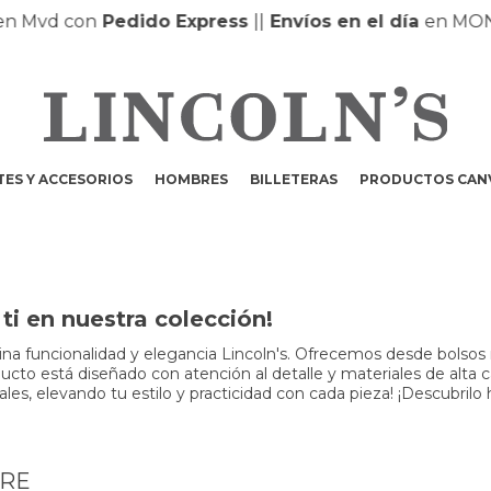
Mvd con
Pedido Express
|
|
Envíos en el día
en MONTE
ES Y ACCESORIOS
HOMBRES
BILLETERAS
PRODUCTOS CAN
i en nuestra colección!
a funcionalidad y elegancia Lincoln's. Ofrecemos desde bolsos m
to está diseñado con atención al detalle y materiales de alta cali
s, elevando tu estilo y practicidad con cada pieza! ¡Descubrilo 
BRE