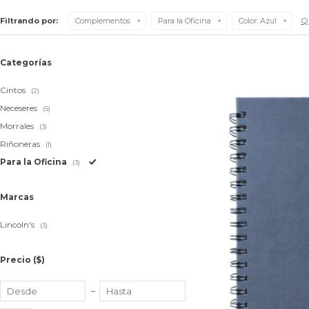
Qu
Filtrando por:
Complementos
Para la Oficina
Color:
Azul
Categorías
Cintos
(2)
Neceseres
(5)
Morrales
(3)
Riñoneras
(1)
Para la Oficina
(3)
Marcas
Lincoln's
(3)
Precio
($)