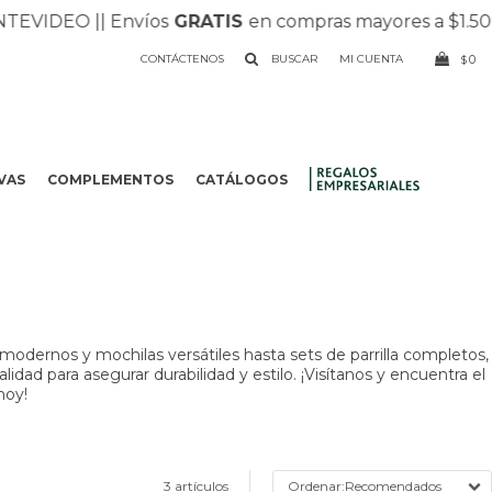
VIDEO |
| Envíos
GRATIS
en compras mayores a $1.500 |
CONTÁCTENOS
0
$
VAS
COMPLEMENTOS
CATÁLOGOS
.
odernos y mochilas versátiles hasta sets de parrilla completos,
dad para asegurar durabilidad y estilo. ¡Visítanos y encuentra el
hoy!
3 artículos
Recomendados