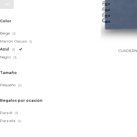
OK
Color
Beige
(3)
Marrón Oscuro
(1)
Azul
(3)
CUADERN
Negro
(3)
Tamaño
Pequeño
(2)
Regalos por ocasión
Para él
(3)
Para ella
(2)