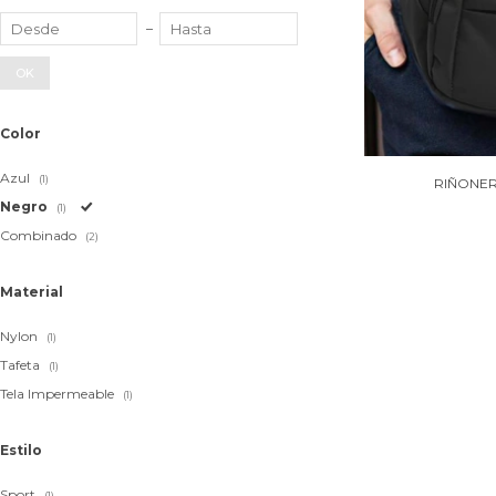
OK
Color
Azul
(1)
RIÑONER
Negro
(1)
Combinado
(2)
Material
Nylon
(1)
Tafeta
(1)
Tela Impermeable
(1)
Estilo
Sport
(1)