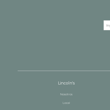
Lincoln's
Nosotros
Local