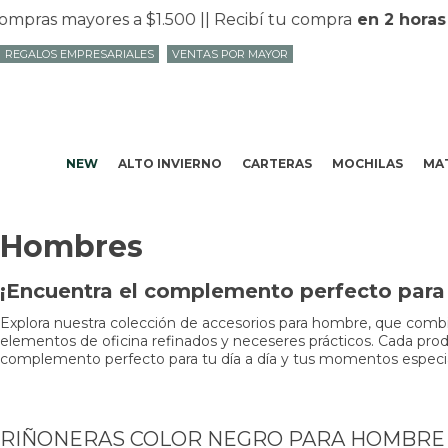
ras mayores a $1.500 |
| Recibí tu compra
en 2 horas
en
REGALOS EMPRESARIALES
VENTAS POR MAYOR
NEW
ALTO INVIERNO
CARTERAS
MOCHILAS
MAT
Hombres
¡Encuentra el complemento perfecto para t
Explora nuestra colección de accesorios para hombre, que combin
elementos de oficina refinados y neceseres prácticos. Cada produc
complemento perfecto para tu día a día y tus momentos especiale
RIÑONERAS COLOR NEGRO PARA HOMBRE