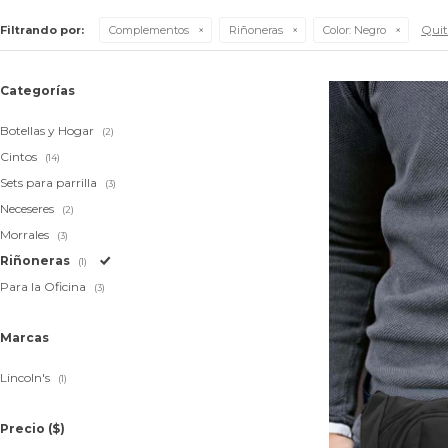
Quita
Filtrando por:
Complementos
Riñoneras
Color:
Negro
Categorías
Botellas y Hogar
(2)
Cintos
(14)
Sets para parrilla
(3)
Neceseres
(2)
Morrales
(3)
Riñoneras
(1)
Para la Oficina
(3)
Marcas
Lincoln's
(1)
Precio
($)