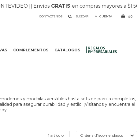
EVIDEO |
| Envíos
GRATIS
en compras mayores a $1.500 
CONTÁCTENOS
0
$
VAS
COMPLEMENTOS
CATÁLOGOS
.
odernos y mochilas versátiles hasta sets de parrilla completos,
dad para asegurar durabilidad y estilo. ¡Visítanos y encuentra el
hoy!
1 artículo
Recomendados