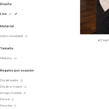
Diseño
Liso
(3)
Material
Acero inoxidable
(3)
KIT MA
Tamaño
Mediano
(2)
Regalos por ocasión
Día del padre
(3)
Día de la madre
(3)
Amigo invisible
(1)
Para él
(1)
Para ella
(1)