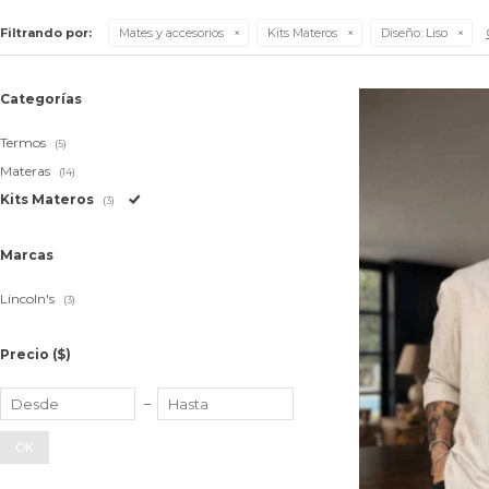
Filtrando por:
Mates y accesorios
Kits Materos
Diseño:
Liso
Categorías
Termos
(5)
Materas
(14)
Kits Materos
(3)
Marcas
Lincoln's
(3)
Precio
($)
OK