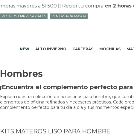
as mayores a $1.500 |
| Recibí tu compra
en 2 horas
en 
REGALOS EMPRESARIALES
VENTAS POR MAYOR
NEW
ALTO INVIERNO
CARTERAS
MOCHILAS
MAT
Hombres
¡Encuentra el complemento perfecto para t
Explora nuestra colección de accesorios para hombre, que combin
elementos de oficina refinados y neceseres prácticos. Cada produc
complemento perfecto para tu día a día y tus momentos especiale
KITS MATEROS LISO PARA HOMBRE