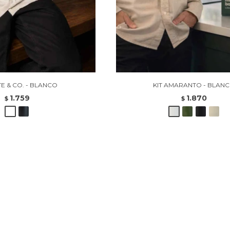
TE & CO. - BLANCO
KIT AMARANTO - BLAN
1.759
1.870
$
$