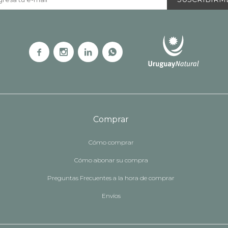




Comprar
Cómo comprar
Cómo abonar su compra
Preguntas Frecuentes a la hora de comprar
Envíos