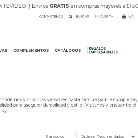
VIDEO |
| Envíos
GRATIS
en compras mayores a $1.500 |
CONTÁCTENOS
0
$
VAS
COMPLEMENTOS
CATÁLOGOS
.
odernos y mochilas versátiles hasta sets de parrilla completos,
dad para asegurar durabilidad y estilo. ¡Visítanos y encuentra el
hoy!
3 artículos
Recomendados