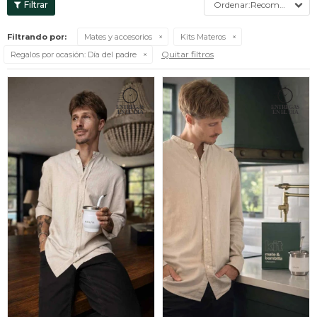
Recomendados
Filtrando por:
Mates y accesorios
Kits Materos
Quitar filtros
Regalos por ocasión:
Día del padre