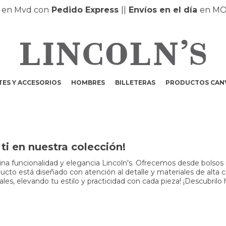
n Mvd con
Pedido Express
|
|
Envíos en el día
en MON
ES Y ACCESORIOS
HOMBRES
BILLETERAS
PRODUCTOS CAN
i en nuestra colección!
a funcionalidad y elegancia Lincoln's. Ofrecemos desde bolsos m
to está diseñado con atención al detalle y materiales de alta cali
s, elevando tu estilo y practicidad con cada pieza! ¡Descubrilo 