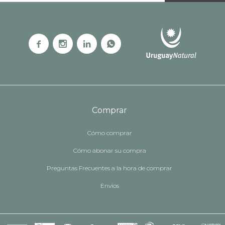




Comprar
Cómo comprar
Cómo abonar su compra
Preguntas Frecuentes a la hora de comprar
Envíos