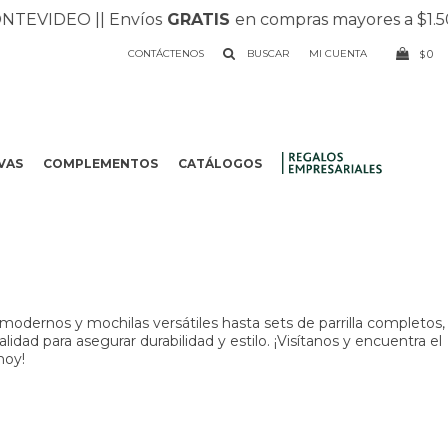
TEVIDEO |
| Envíos
GRATIS
en compras mayores a $1.500
CONTÁCTENOS
0
$
VAS
COMPLEMENTOS
CATÁLOGOS
.
odernos y mochilas versátiles hasta sets de parrilla completos,
dad para asegurar durabilidad y estilo. ¡Visítanos y encuentra el
hoy!