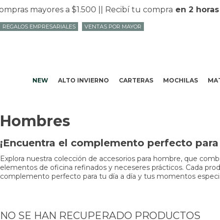
mpras mayores a $1.500 |
| Recibí tu compra
en 2 horas
e
REGALOS EMPRESARIALES
VENTAS POR MAYOR
NEW
ALTO INVIERNO
CARTERAS
MOCHILAS
MAT
Hombres
¡Encuentra el complemento perfecto para t
Explora nuestra colección de accesorios para hombre, que combin
elementos de oficina refinados y neceseres prácticos. Cada produc
complemento perfecto para tu día a día y tus momentos especiale
NO SE HAN RECUPERADO PRODUCTOS