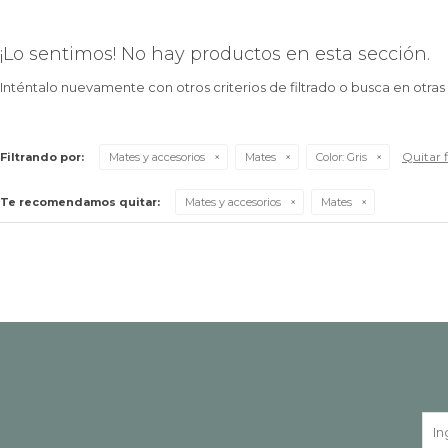
¡Lo sentimos! No hay productos en esta sección.
Inténtalo nuevamente con otros criterios de filtrado o busca en otra
Quitar f
Filtrando por:
Mates y accesorios
Mates
Color:
Gris
Te recomendamos quitar:
Mates y accesorios
Mates