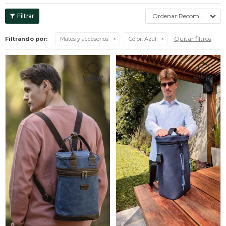
Recomendados
Quitar filtros
Filtrando por:
Mates y accesorios
Color:
Azul