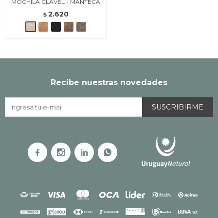
MOCHILA CLAVEL - MANTECA
2.620
$
Recibe nuestras novedades
SUSCRIBIRME



