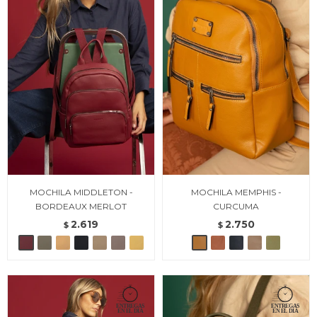
MOCHILA MIDDLETON -
MOCHILA MEMPHIS -
BORDEAUX MERLOT
CURCUMA
2.619
2.750
$
$